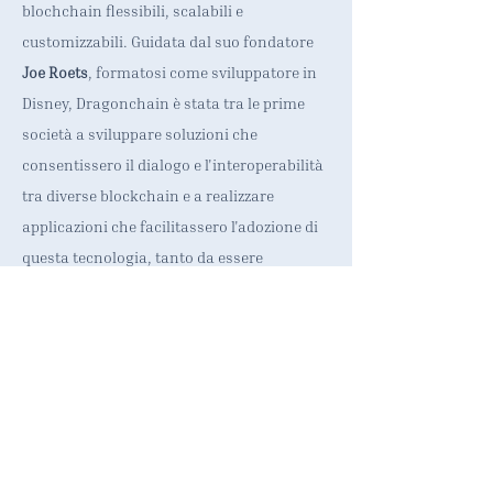
blochchain flessibili, scalabili e
customizzabili. Guidata dal suo fondatore
Joe Roets
, formatosi come sviluppatore in
Disney, Dragonchain è stata tra le prime
società a sviluppare soluzioni che
consentissero il dialogo e l'interoperabilità
tra diverse blockchain e a realizzare
applicazioni che facilitassero l'adozione di
questa tecnologia, tanto da essere
definita
“the most secure and scalable
blockchain platform on earth”.
La storica collaborazione tra Look Lateral e
Dragonchain è fonte di costante
innovazione e già oggi permette, anche ai
sistemi della finanza tradizionale, di