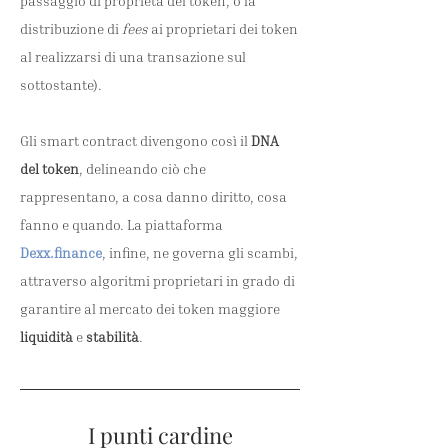
passaggio di proprietà del token, o la
distribuzione di
fees
ai proprietari dei token
al realizzarsi di una transazione sul
sottostante).
Gli smart contract divengono così il
DNA
del token
, delineando ciò che
rappresentano, a cosa danno diritto, cosa
fanno e quando. La piattaforma
Dexx.finance
, infine, ne governa gli scambi,
attraverso algoritmi proprietari in grado di
garantire al mercato dei token maggiore
liquidità
e
stabilità
.
I punti cardine